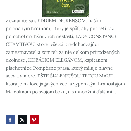
Zoznámte sa s EDDIEM DICKENSOM, naším
polonahým hrdinom, ktorý je späť, aby po tretí raz
pomohol druhým v ich nešťastí, LADY CONSTANCE
CHAMTIVOU, ktorej všetci predchádzajúci
zamestnávatelia zomreli za nie celkom prirodzených
okolností, HORÁTIOM ELEGÁNOM, kapitánom
plachetnice Pompézne prasa, ktorý miluje hlavne
seba... a more, EŠTE ŠIALENEJŠOU TETOU MAUD,
ktorá je na love jagavých vecí s vypchatým hranostajom
Malcolmom po svojom boku, a s mnohými ďalšími...